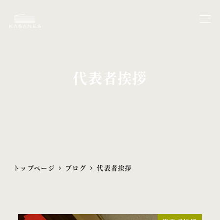
メ
イ
ン
コ
ン
代表者挨拶
テ
ン
ツ
へ
移
動
トップページ
ブログ
代表者挨拶