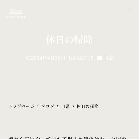
メ
イ
ン
コ
休日の掃除
ン
テ
カテゴリー
2024年4月30日
KASANES
日常
ン
投稿日
著
ツ
者
へ
移
動
トップページ
ブログ
日常
休日の掃除